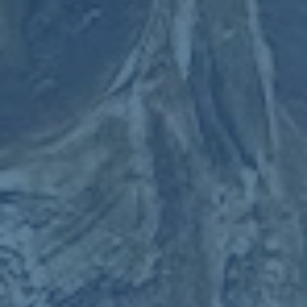
讓我們回顧2016年的歐洲杯，當時威爾士隊在抽簽結果中
被分到了G組，而這一結果讓威爾士的支持者極為興奮，預
購了該齊小組賽的所有門票，並在現場大力支持。結果是威
爾士黑馬般的表現，讓許多球迷慶幸不已。反之，熱門球隊
如西班牙被抽入艱難組合，部分支持者在預購門票後因提前
淘汰而遺憾不已。因此，理解抽簽對比賽的重要性以及其對
門票需求的影響至關重大。