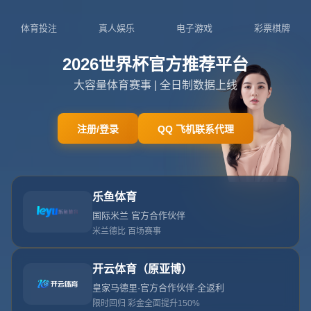
18527766734
admin@zh2-kysport.com
2
0
2
4
年
歐
洲
杯
門
票
1
0
月
3
日
開
始
發
售