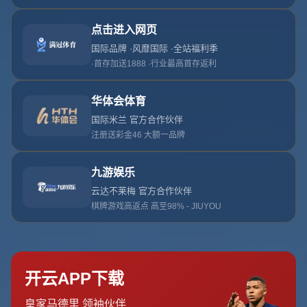
1
2
月
2
日
抽
簽
.
首页
2024年歐洲杯門票10月3日開始發售 12月2日抽簽.
**2024年歐洲杯門票10月3日開始發售 12月2日抽簽：為
你的足球夢想提前鋪路**