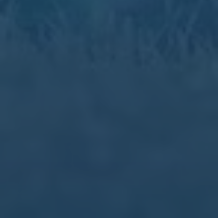
订阅新闻通讯
随时了解我们的最新动态！订阅我们的时事通讯即可收到独
家内容和特别优惠。
订阅我们的服务