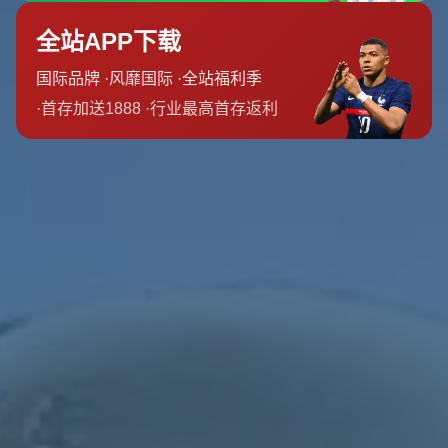
滕森头球破门扳平比分。然而，法国队没有给丹麦进一步威
胁的机会。**第86分钟，姆巴佩再次跑位精准接应格列兹
曼送出的助攻，右脚将球送入网窝。凭借这一进球，法国队
成功以2-1终结比赛，并成为本届世界杯首支晋级16强的队
伍。**
---
### 姆巴佩——法国队的黄金核心
毋庸置疑，姆巴佩是本场比赛的最大亮点。他不光打进了决
定比赛胜负的两个进球，更屡次用他闪电般的速度撕开了丹
麦队固若金汤的防线。此役过后，姆巴佩已经为法国队在世
界杯中打入7粒进球，仅23岁的他在大赛中展现出的冷静与
自信堪称顶尖。
回顾姆巴佩在职业生涯中的表现，就不难理解为何他被称为