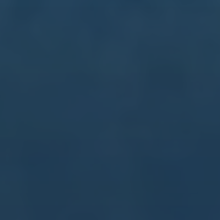
首页
关于我们
服务
团队
新闻中心
联系我们
联系我们
18527766734
邮箱
admin@zh2-kysport.com