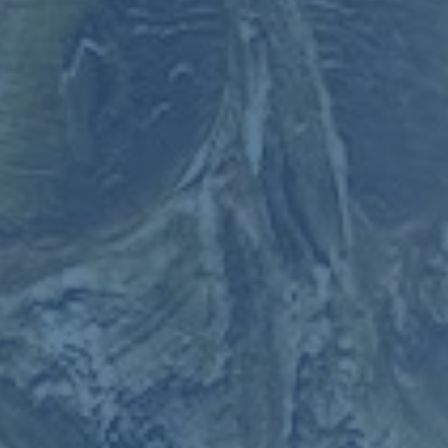
---
### **大規模球員出售成為解決方案**