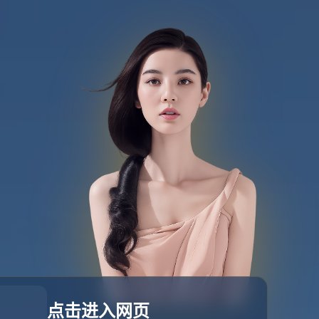
新闻中心
开云的团队
联系开云