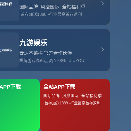
售
球
員
，
以
避
免