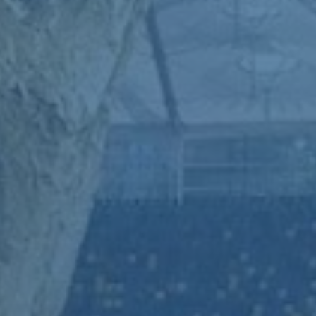
工具**，這一策略既能減輕薪資負擔，同時也能通過轉
進行全面評估，不僅針對替補球員，也可能考慮出售部
成為切爾西管理層面臨的一大挑戰。
如，2021年，切爾西以1億歐元的高價將中場球星哈
的財務壓力。同樣，阿扎爾轉會皇家馬德里的交易也為