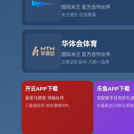
紅
軍
鐵
衛
範
迪
首页
紅軍鐵衛範迪克或將提前復出 康復效果極好.