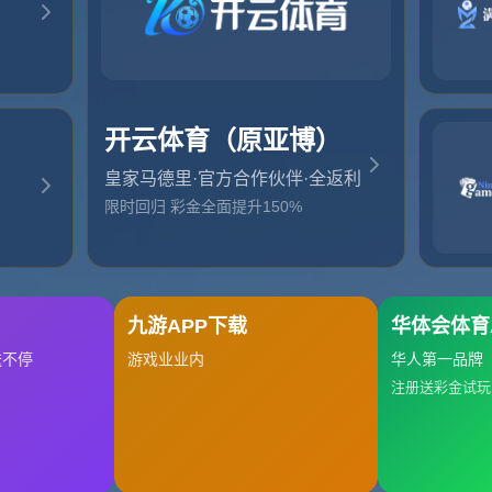
克
或
將
提
前
復
出