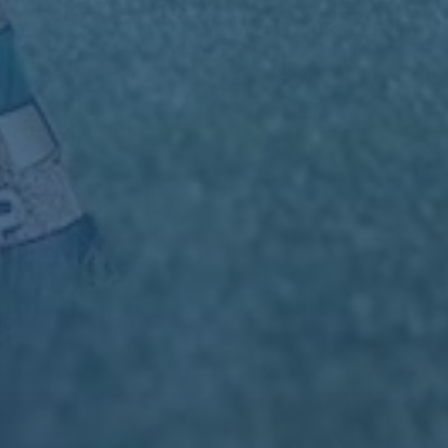
訊。作為紅軍的鐵衛，他的回歸象徵著球隊復興的開
比賽中立於不敗之地。*
订阅我们的服务