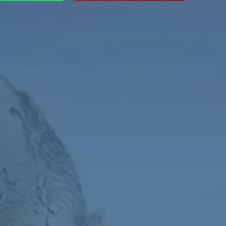
範迪克的回歸一直翹首以待。作為球隊中流砥柱，範迪
紅軍鐵衛」有望提前重返賽場，這無疑為球隊注入一劑
質著稱。在2018年加盟利物浦後，他迅速成為球隊不
的身材和卓越的空中能力，**範迪克是對手前鋒的噩
個球隊的表現。因此，他的康復進程一直受到密切關
傷後接受了世界頂尖的治療方案，並且在康復中心進行
成了部分康復計劃，還很好地保持了身體狀態。**這