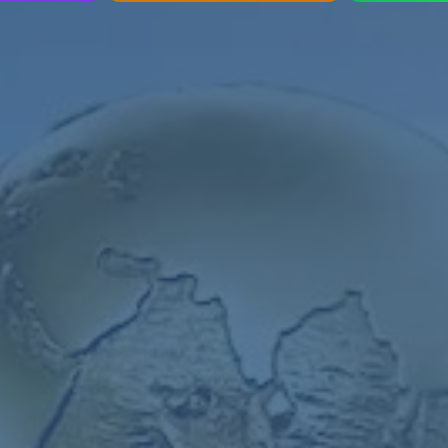
**紅軍鐵衛範迪克或將提前復出 康復效果極好**
隨著足球季的進行，球迷對利物浦的防守核心——維吉爾·
克的傷病牽動著無數粉絲的心。如今，喜訊頻傳，這位「
強心針。
### 範迪克的重要性
範迪克是利物浦的後防核心，他以出色的防守能力和領袖氣
可或缺的一員，幫助球隊贏得歐冠和英超冠軍。憑藉他高大
夢**。他的缺席，讓利物浦的防守變得脆弱，也影響了整
注。
### 康復的過程與效果
範迪克的康復進展一直是媒體和球迷關注的焦點。他在受
系統性的訓練。據悉，他的康復效果出奇地好，不僅提前完