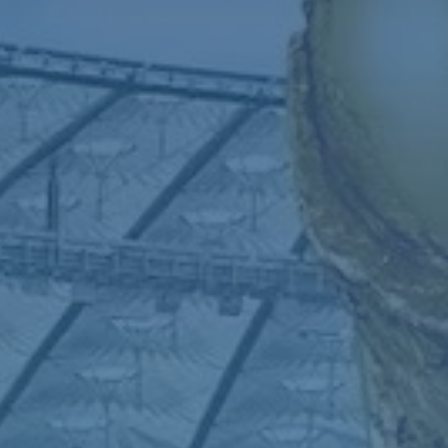
商业保险
最新文章
2026世界杯外围平台官
方
2026-08-
06T01:30:04+08:00
世界杯竞猜技巧最新网址
2026-08-
05T01:30:03+08:00
世界杯预测开户全站