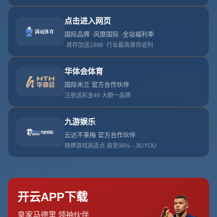
首页
2023-2024賽季法國足球甲級聯賽積分榜.
**2023-2024赛季法國足球甲級聯賽積分榜：洞察新赛季
的竞赛格局**