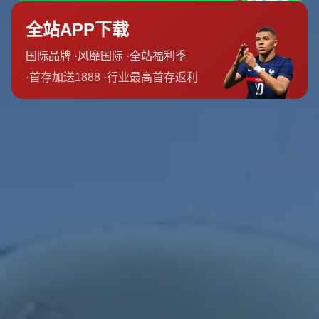
### 新赛季的格局
在过去的几个赛季中，**巴黎圣日耳曼**（PSG）无疑是表
现最为突出的球队，其在球场上的统治力无与伦比。然而，
2023-2024赛季，法甲的**积分榜**或许会有新的变化。
随着转会市场的大门关闭，多支球队通过引援补强了阵容，
这将带来更为激烈的竞争。
#### ※ 多支球队的期望
1. **巴黎圣日耳曼**：**巴黎圣日耳曼**继续是冠军的有
力争夺者，尽管面临着其他俱乐部的挑战。但是，随着姆巴
佩和内马尔的合同到期或转会风波，球队需要在磨合上更下
功夫。