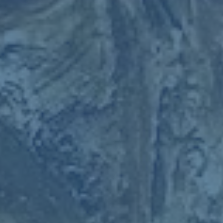
#### **战术革新与技术策略**
各队不仅在球员上做出了调整，在战术上也开始进行革新。
新技术的应用，通过数据分析优化阵容安排，是提升成绩的
重要手段。**积分榜**的变化更多地反映了各支球队在战
术上的适应能力和灵活性。
#### **新人崛起的潜力**
除了知名球星，新人的崛起是影响积分榜的又一关键因素。
许多球队都在期待年轻球员的突破表现，他们可能会成为左
右联赛排名的**X因素**。
### 案例分析
比如在2022-2023赛季，**摩纳哥**便通过几位年轻球员
的出色表现，迅速提升了整个赛季的**积分榜**排名。这
为其他球队提供了一个良好的范例，即在培养新人上投入精