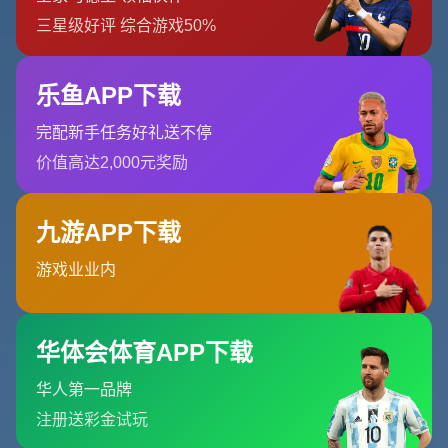
家队未来展望等方面，对这一大名单进行深度解读。
### 梅西依旧是阿根廷的灵魂核心
**提到阿根廷国家队，梅西无疑是最闪耀的名字。**这位
巴黎圣日耳曼的传奇球星不仅是众多年轻球员的偶像，也是
球队攻防转换的绝对中心。从去年世界杯举世瞩目的表现到
近期频频为巴黎摧城拔寨，梅西的状态依然高光。在国家队
中，他不仅是进攻线上的核心，更是球队信心的最大来源。
据数据显示，自从梅西国家队首秀以来，他的贡献已经触及
了多个领域：121粒进球、39次助攻，均是世界级的数据。
此次名单中，梅西的再度入选表明了他仍是国家队**不可或
缺的领袖**，更传递了一个信号——2024年美洲杯，阿根
廷将誓言捍卫冠军荣耀。
### 迪马利亚回归：经验与实力的完美补充