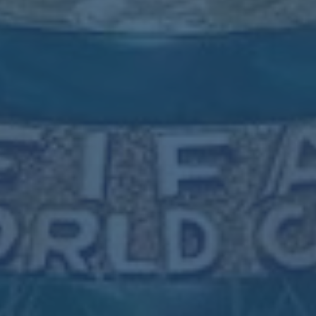
望解決鋒無力困擾 埃弗頓簽下19歲葡萄牙前鋒切爾
米蒂！.
西甲第33輪奧薩蘇納1-3皇家馬德裏 本澤馬兩次罰
丟點球.
2026世界杯投注入口最佳
2026世界杯买球苹果全站
西媒-皇马处于签下戴维斯最后阶段 愿满足拜仁要
价
2023卡塔爾亞洲杯半決賽：卡塔爾、伊朗展現壯
觀表現！.