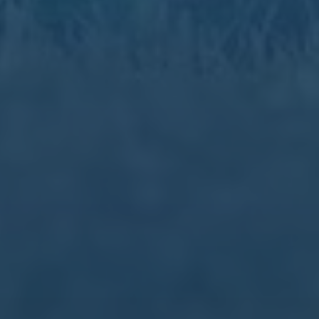
订阅新闻通讯
随时了解我们的最新动态！订阅我们的时事通讯即可收到独
家内容和特别优惠。
订阅我们的服务