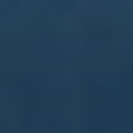
首页
关于我们
服务
团队
新闻中心
联系我们
联系我们
18527766734
邮箱
admin@zh2-kysport.com
Copyright 2024
开云·体育(kaiyun)官方网站_app下载
KAIYUN SPORTS
All Rights by
开云
.