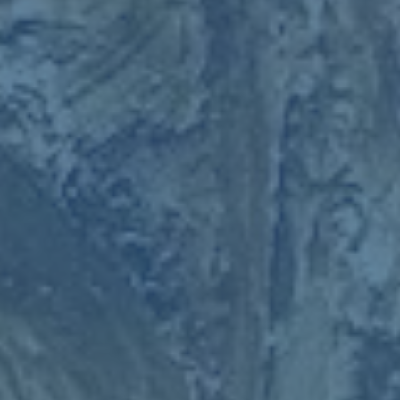
### 总结
最新一期阿根廷国家队名单以*梅西和迪马利亚为亮点*，体
现了球队在阵容搭配上的深思熟虑。无论是存在感持续在线
的传奇队长，还是再度燃起斗志的老将边路快马，他们的双
重“领衔”无疑让这支队伍更具看点。而新生代球员的涌现则
为阿根廷足球注入了新活力。无论是技战术的配合还是个人
风采的呈现，这支阿根廷队都将让球迷在接下来的比赛中燃
起无限期待。