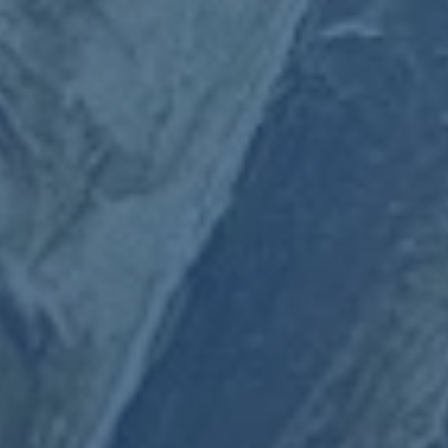
显然肩负着艰巨的选择任务，而球迷与媒体之间的热议也无
疑为这一过程增添了更多看点。
本文关键词:
开云
类别