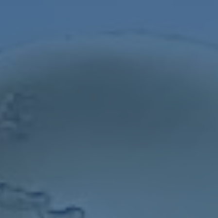
1. **托马斯·图赫尔**
图赫尔的名字在拜仁选帅名单中始终高居前列。从多特蒙德
的成功到切尔西的欧冠捧杯，他的战术调整能力和灵活用人
能力给人留下深刻印象。尤其是他的**控球与高压战术
**，为拜仁的现有阵容提供了许多可能性。然而，他的强势
性格能否与拜仁的高层管理以及慕尼黑的特殊足球文化相融
合，仍需要时间验证。
2. **尤尔根·克洛普**
克洛普无疑是传闻中最具“梦幻属性”的候选人。这位目前执
教利物浦的主帅，凭借激情四溢的风格，将球队从低谷带至