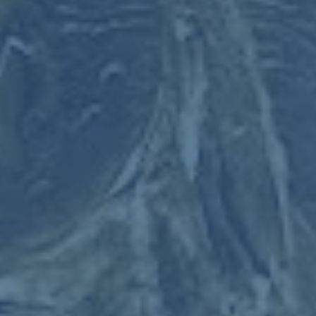
他的**三后卫战术**以及在欧冠赛场上的表现赋予了球队
攻守均衡的特质。对于追求战术革新的拜仁来说，小因扎吉
或许是值得尝试的新鲜血液。
4. **俱乐部传奇回归的可能性**
除了国际名帅，不少拜仁球迷也希望看到“自家人”执教，比
如**克洛泽**或是**拉姆**担任主帅。虽然他们相较于前
文提及的教练们经验尚浅，但具有独特的俱乐部认同感以及
对球员心理的了解。这条路线的选择，或许会让俱乐部延续
更深的精神联系。
### 选帅动机：耐心还是速效？
拜仁上一次主教练更迭还历历在目。由于高层与前任教练理
念不合，球队在重要赛事中表现不够理想，这也加剧了俱乐
部在公众前的质疑。因此，这次选帅拜仁无疑需要在**坚持
短期成绩目标**与**长远发展投资**之间找到平衡点。