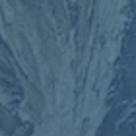
系，也要避免重蹈过度追求短期光辉的覆辙。
### 拜仁未来的路向：要文化，更要灵魂
无论谁最终站上慕尼黑的教练席，拜仁**不仅需要一位传统
意义上的战术大师，更需要一位能融合俱乐部灵魂与现代足
球风格的领导者**。在这场关于教练团队的竞争中，俱乐部