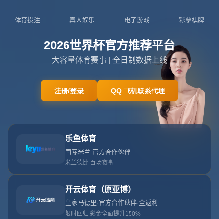
18527766734
admin@zh2-kysport.com
拜
仁
選
帥
：
傳
奇
們
競
逐
帥
位
.