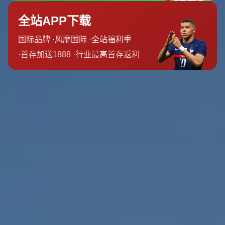
### **數據主導：是否忽視了球迷的情感因素？**
當前的NBA明星評選越來越依賴數據分析和專業評審的選
票，這從某種程度上來說，無疑讓結果更具科學性。但同
時，這樣的評選方式也可能忽略了球迷的情感參與。例如，
沙梅特和阿奴諾比等一些年輕球員，雖然數據上不及頂級超
級明星，但他們的表現卻在場上場下感染了無數觀眾。他們