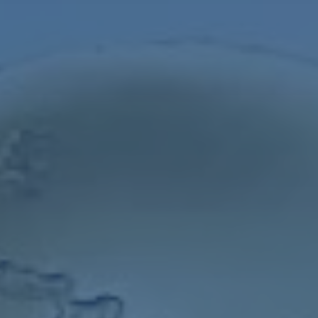
的貢獻雖然不具有炫目的數據，但他們是觀眾心中的**「隱
藏超級英雄」**。
NBA評選更多地偏向於「高抽象化」的數據解讀，而情感和
故事的缺失，讓這次活動的話題參與度不如以往。例如，當
年的林書豪憑借着「林來瘋」橫掃聯盟雖非數據最強，但那
一年的明星評選卻因他的故事而備受矚目。現如今，類似的
故事卻越來越少，給人一種公式化的感覺。
---
### **聯盟的調整與新生代的潛力被忽視**
NBA超級明星評選注定是焦點，但也需要在某些層面進行創
新。現如今，聯盟中的新生代球員正在迅速崛起，比如好評
不斷的賈·莫蘭特、安東尼·愛德華茲以及斯科蒂·巴恩斯。然
而，這些新星在評選中分量似乎不足，仍難以撼動老牌巨星
的地位。這不免讓人問，聯盟是否應該設立一些機制，讓新