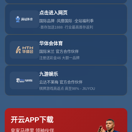
可
陳
.
首页
一月份第一個星期三的NBA超級明星評選真是乏善可陳.
### 一月份第一個星期三的NBA超級明星評選真是乏善可
陳
在一月份的第一個星期三，NBA迎來了一項備受矚目的年度
活動——超級明星評選。然而，在熱烈的期待下，這場評選
卻少了一些亮點，讓不少球迷感到有些失望。**"乏善可
陳"** 的背後，是否反映出某些問題？今天，我們將深入探
討這一現象，分析可能的原因以及對NBA長期發展的影響。