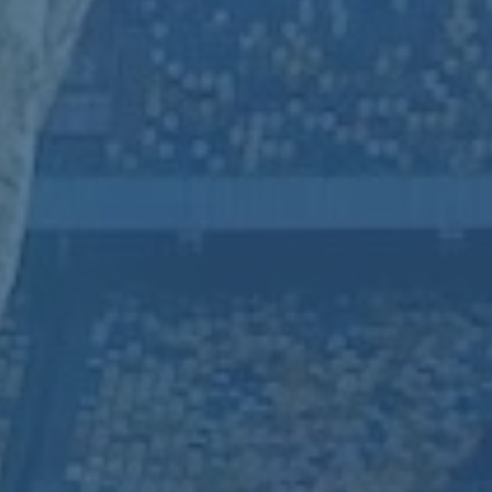
因素*。在這場比賽中，中國隊在進攻中表現強勢，憑
，這一進球卻因為被判越位而遭到否決。這一判決隨即
容。