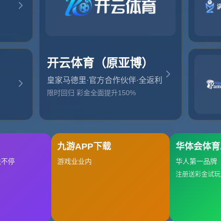
定
！
亞
洲
杯
裁
判