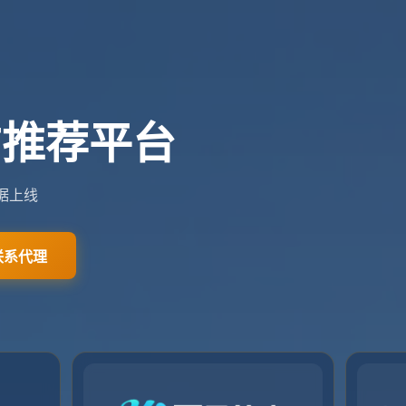
首页
关于开云
服务
单独服务