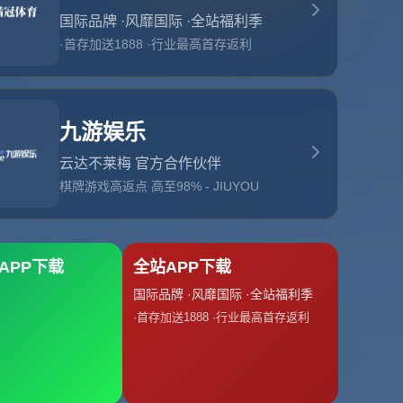
爭
議
？
.