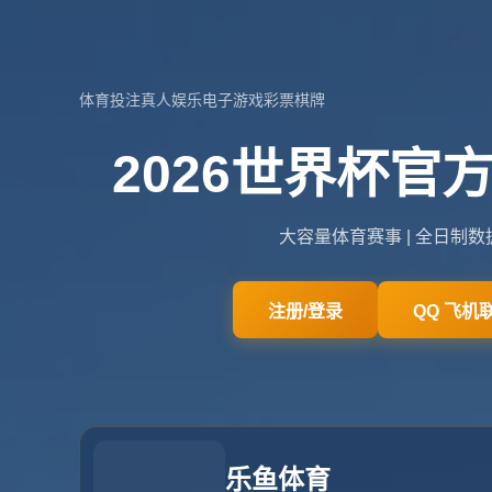
18527766734
admin@zh2-kysport.com