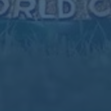
订阅新闻通讯
随时了解我们的最新动态！订阅我们的时事通讯即可收到独
家内容和特别优惠。
订阅我们的服务