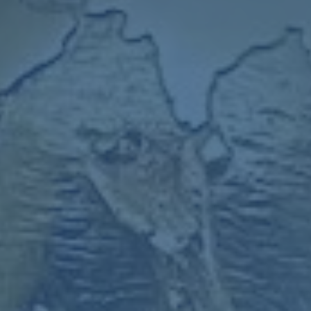
**从巴黎圣日耳曼到美国大联盟**，甚至是其他新兴市场
的豪门都可能有意加入“C罗争夺战”，将在未来的转会市场
掀起又一次波澜。不过，若从情感与过往成就来看，重返曼
联显然拥有其他选择无法比拟的吸引力。
**仍值得期待的是，假如C罗重返曼联，他将如何影响当前
的阵容和年轻球员的发展**。如前曼联传奇球星坎通纳曾