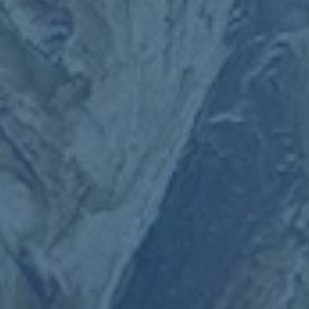
汽车保险
房屋保险
人寿保险
旅行保险
商业保险
最新文章