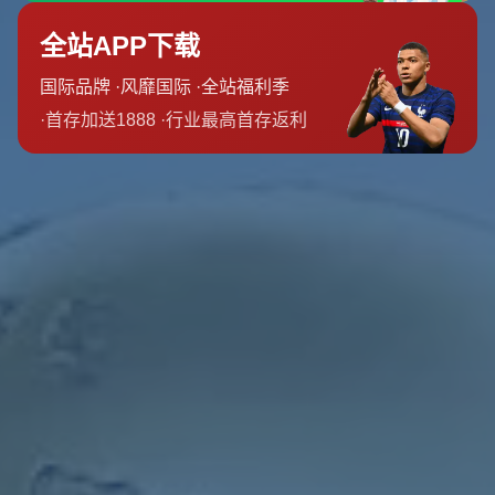
老特拉福德的传闻再次提出，不仅因为曼联希望这样的超级
明星能够提升球队的竞争力，还因为C罗自身在**尤文图斯
**的时光也开始被质疑。尽管他仍然展现出色的得分能力，
但随着主教练策略的调整以及球队战术体系的变化，C罗在
尤文的地位不再如往昔稳固。在这个背景下，重返一个他熟
悉的环境、回到一支渴望他领导力的球队，似乎是一个自然
的选择。
当然，足球世界中没有所谓的确定性。即便与故土再续前缘
听起来浪漫，现实中的种种因素可能对这一潜在转会构成障
碍。例如，C罗当前的合同细节、曼联的财政状况，以及他
个人对于新挑战的渴望和家庭对生活安排的考量等都不可忽
视。此外，**竞技水平**的保持也是一个绕不开的话题。
在本赛季中，即便是最忠诚的C罗支持者，也不得不面对他
即将度过的职业生涯最具挑战的阶段之一。
值得注意的是，曼联并不是唯一对C罗感兴趣的俱乐部。全
球各地的许多顶尖球队都在密切关注这位超级巨星的动向。