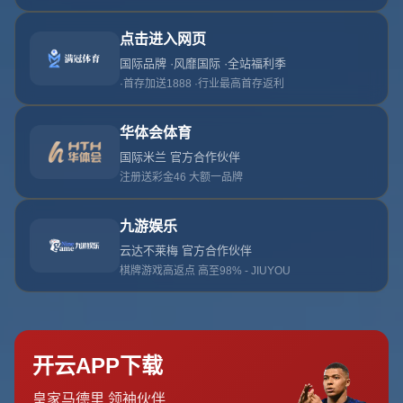
首页
曝曼聯已向C羅發出邀請 希望葡萄牙人重回夢劇場.
**曼联再度向C罗伸出橄榄枝：葡萄牙巨星重返“梦剧场”的
可能性**