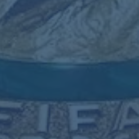
推荐新闻
三分球命中數歷史第二 哈登的得分絕技之道.
亞洲一哥孫興慜一條龍破門視頻視頻回顧.
英超老将再添一员！拜仁与帕利尼亚签约在即，球
员或将今夏转会南大王
维尼修斯欢迎吕迪格：欢迎来到世上最好的俱乐部
罗马诺-利物浦和皇马有意恩佐 球员解约金1.2亿欧
特维斯执掌阿根廷独立队帅印，欲签三名新将提升
球队实力