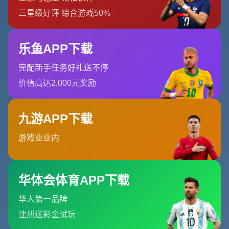
自己回歸英超的價值。上半場，貝爾憑藉速度和技巧，助攻
孫興慜頭球破門，為熱刺打開勝利之門。這個**關鍵進球
**不僅提振了球隊士氣，也表現出孫興慜一如既往的穩定狀
態。
**比賽戰術分析：** 本場比賽，熱刺主教練穆里尼奧的戰
術安排得到淋漓盡致的體現。**利用邊路突破**配置中路
強攻，讓沃爾夫斯貝格的防線應接不暇。在中場控制上，霍