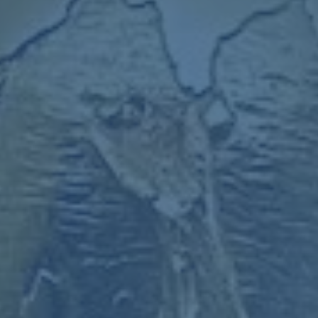
在這場比賽過後，熱刺不僅在歐洲賽事中展現了自己的實
力，也為努力爭取本賽季其他冠軍賽事奠定了信心。對貝爾
和孫興慜來說，這場比賽將成為他們本賽季一個耀眼的記
錄。熱刺能否在本賽季走得更遠，值得所有球迷期待。