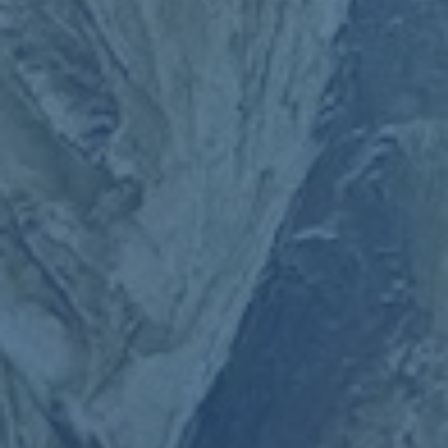
房屋保险
人寿保险
旅行保险
商业保险
最新文章
2026世界杯直播入口入口
地址
2026-08-
08T01:30:04+08:00