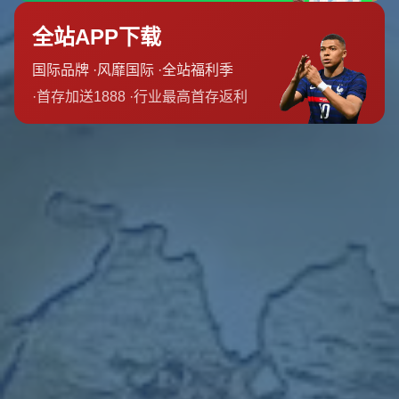
相對於爵士的冷靜分析，**湖人**選擇對凱斯勒「情有獨
鐘」顯得頗具眼光。湖人一直以來都在找尋一位能夠補強內
線的人才。凱斯勒的加入，不僅能提供強大的籃板數據支
持，更重要的是，他可以成為球隊即戰力的一部分。對於湖
人這樣志在爭冠的球隊來說，取得有即戰力的球員來增強板
凳深度，無疑是接下來賽季競爭中的奧斯卡級別加強。
湖人過去的交易也表明，他們對於球員的選擇標準更加偏向
能夠提供**立竿見影效果**的球員。譬如在短暫停靠后場
替補中，正因看中了艾奇-格林的即戰潛力，湖人選擇了
他，而無懼於其潛在的防守風險。