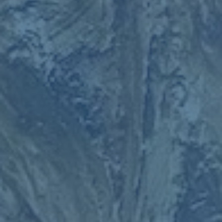
本文关键词:
开云
类别
健康保险
汽车保险