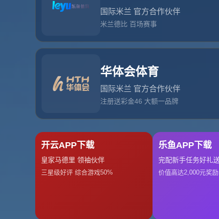
首页
利物浦对阵热刺：热刺仅需平局即可进决赛，
类别