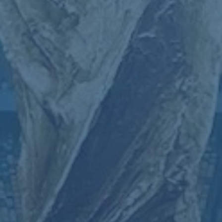
回顾两队近几年的交锋记录，利物浦在对阵热刺时往往占据
球场以2-1险胜热刺，
萨拉赫
在比赛中梅开二度，成为热刺
孙兴慜的快速反击曾多次让利物浦后防线措手不及。尤其
们在次回合的“打平策略”增添了几分底气。但历史终归是
四、关键球员对决：谁能决定比赛走向？
这场
利物浦VS热刺
的较量中，几位核心球员的表现将直接
无疑是热刺后防的最大威胁，他们的速度与技术足以撕开
破能力同样不容小觑。如果热刺能够在中场限制住利物浦
对决不仅体现在球场上，更体现在心理博弈与战术执行上
五、比赛预测：热刺守得住吗？
尽管热刺拥有“打平即可晋级”的优势，但面对利物浦的强
守，很可能会被红军的高位逼抢打乱阵脚；而如果选择主
出正常水平，主场作战的他们有很大概率拿下比赛。综合
刺的反击能力依然可能带来意外惊喜。