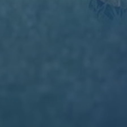
订阅新闻通讯
随时了解我们的最新动态！订阅我们的时事通讯即可