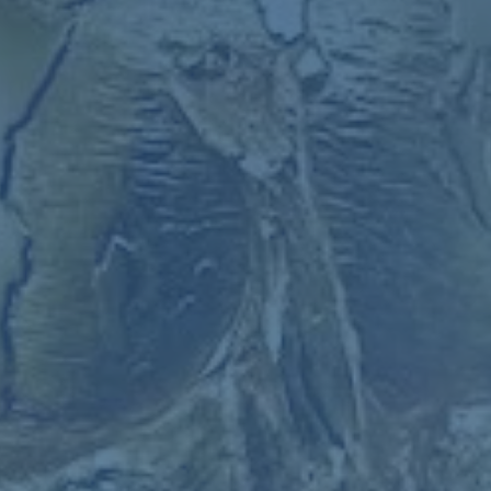
二、利物浦的反击：红军绝不妥协！
对于利物浦来说，这场比赛是他们证明自己的绝佳机会。
治力，无论是
萨拉赫
的犀利突破，还是
范戴克
领衔的稳固防
局面，利物浦势必会全力以赴，争取在主场用一场胜利碾
的关键，特别是在中场的控制与前场的压迫上，红军能否