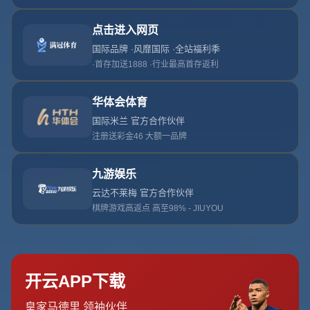
当所有目光都聚焦在巴黎与世界足坛的喧嚣时，一场关乎中
国足球未来版图的较量，其实已经在静静铺开——中华人民
共和国第十五届全国运动会足球项目男子U18 U20组资格
赛抽签结果出炉，意味着新一代青年球员通往全运会正赛的
通道正式打开。这不仅是一张张签位表的排布，更是一次关
于青训体系、竞赛结构、地区实力和足球文化的全景检验。
青年组别的定位与意义在这次资格赛中被进一步放大。男子
U18与U20两个组别，一前一后构成了通往职业赛场的“梯
度门槛”。U18年龄段更接近校园与地方青训的交汇点，是
从少年球员向准职业球员过渡的关键节点；而U20组别则与
各级职业俱乐部预备队、二队、甚至中乙中冠梯队高度关
联，成为不少球员冲击国青、国奥乃至未来国家队的“最后
一道青年闸门”。这次资格赛的抽签结果，不仅关系到一届
全运会的参赛席位，更关系到各地足协和俱乐部青训成果的
集中检阅。