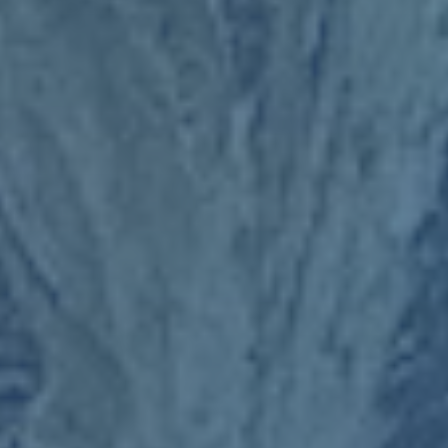
接支持。尤其是在社交平台与新媒体环境下，高关注度与高
曝光度往往能够吸引更多青少年参与足球，也能促使地方体
育主管部门更重视青训体系建设。抽签结果出炉这一节点，
往往也是一段时间内舆论热度的起点——从签表解读到球员
故事，从战术分析到青训理念探讨，都会在这一节点集中爆
发，形成一股推动青年足球向前的舆论合力。
值得注意的是，本届全运会周期内，很多地方在青训理念上
都开始强调“教育属性与竞技属性并重”。在男子U18 U20
组别中，不乏文化课成绩出色、具备留学或升学规划的球
员。对于他们而言，抽签结果与比赛成绩固然重要，但如何
在紧凑赛程与学业安排之间找到平衡，同样是现实挑战。一
些队伍在得知赛程后，会与学校协商调整考试时间，或通过
线上教学的方式减轻球员的顾虑，这体现了全运会周期下体
教融合实践的不断深入。在这种背景中理解抽签结果，会发
现它不仅关乎胜负，更是青少年成长路径上一个具体而重要
的坐标点。