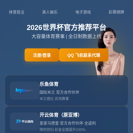
18527766734
admin@zh2-kysport.com
【
西
甲
前
瞻
速
递
】
皇
马
v
s
马
竞
首页
【西甲前瞻速递】皇马vs马竞