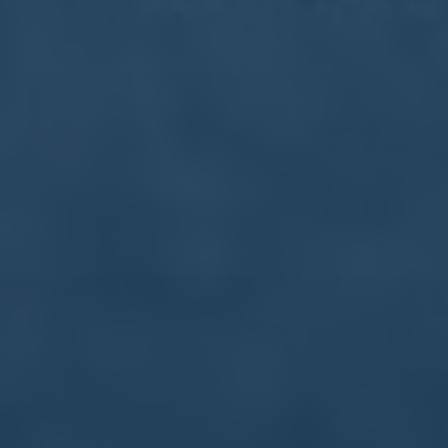
2022年卡塔爾世界杯中北美球隊介紹.
國王杯1／8決賽皇家社會2-0馬德裏競技 賈努紮伊
首開紀錄索爾洛特破門建功.
22／23賽季歐冠周最佳進球候選：德布勞內世界波
領銜、本澤馬制勝球在列！.
徐根寶：超級杯也是風暴中讓自己更好的機會.
订阅新闻通讯
随时了解我们的最新动态！订阅我们的时事通讯即可收到独
家内容和特别优惠。