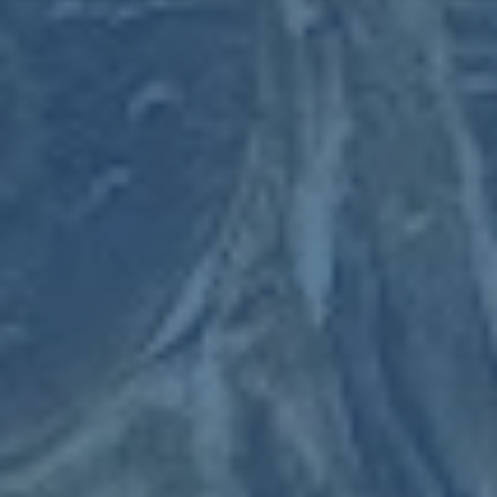
站在马竞的视角 则必须在皇马vs马竞西甲焦点战中找到属
于自己的进攻模板 一个可行的思路是 利用前锋线的速度与
灵活跑位 在皇马控球推进时选择性地进行局部压迫 并通过
中场球员的前提和协同 做到一旦抢断就立刻向纵深打身后
球 争取在转瞬即逝的时间窗口内完成射门 或者至少赢得定
位球 这类以快速直线推进为主的进攻方式虽然对成功率要
求很高 但在面对防线整体前压的皇马时 成本相对较低 只要
球队集体退防意识到位 即便转换失败 也不至于被对手瞬间
打出致命反击
从数据维度进行西甲前瞻速递 皇马vs马竞的辅助分析 不难
发现皇马在控球率 场均射门次数 以及关键传球数量方面普
遍占优 说明他们在整体创造力和进攻持续性上具有明显优
势 但马竞在成功抢断 拦截次数 小范围逼抢成功率等防守指
标上同样不逊色 这意味着比赛很可能出现这样一种场景 皇
马在场面上更主动 控球时间更长 射门次数更多 而马竞通过
有限的几次高质量反击和定位球机会来威胁对手门前 若哪
一方在临门一脚 和最后一传上的效率更高 就有可能在整体