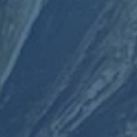
本文关键词:
开云
类别
健康保险