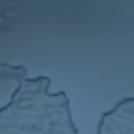
法兰克福的挑战 如同一面照妖镜
欧联杯冠军法兰克福并非不堪一击 他们在上赛季一路淘汰
西汉姆联 巴塞罗那 格拉斯哥流浪者 展现出面对不同类型对
手时的适应能力与战术弹性 然而当他们站在皇马面前 那种
勇猛与冲劲如同撞上了一堵看不见的墙 皇马老练的控节奏
能力 成为比赛中最难跨越的鸿沟