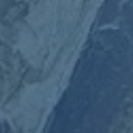
2比0背后的深意 不只是又一座奖杯
从比分来看 欧超杯皇马2比0战胜法兰克福 似乎是一场中规
中矩的冠军争夺战 但从整体内容与象征意义来看 这场胜利
却有更深层的解读 一方面 它是皇马在欧战体系中再一次证
明自己统治级地位的过程 另一方面 它也向整个欧洲足坛传
递出一个清晰信号 在这个财力不断膨胀 新贵层出不穷的时
代 真正懂得如何在大舞台上赢球的球队依旧屈指可数 而皇
马无疑是其中最具代表性的那一个
阿拉巴的破门体现了团队执行力 本泽马的进球则象征个人
领袖价值 两者叠加 让这场欧超杯具备了战术与精神层面的
双重标记 当冠军奖杯再次被高高举起 皇马不仅完成了对法
兰克福的击败 更是在无形中拉大了自己与潜在追赶者之间
的心理距离 在未来的欧战赛场上 每当对手站在皇马面前 他
们必须面对的 不只是球员名单和战术板 更是一次又一次像
欧超杯这样的冠军记忆与无形压迫