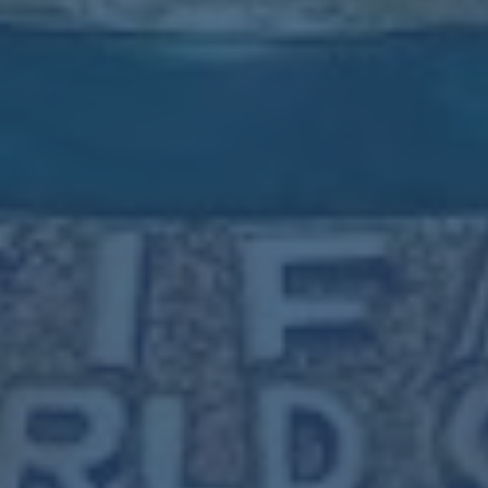
世界杯竞猜技巧最新网址
2026-08-
05T01:30:03+08:00
世界杯预测开户全站
2026-08-
04T01:30:04+08:00
推荐新闻
谌贻琴在全国足球工作会议上强调 真抓实干 久久
为功 坚定不移推进中国足球振兴发展