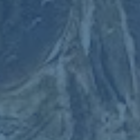
反观法兰克福 在比分落后后选择提高防线 试图增加前场人
数却忽略了身后空间的巨大风险 当维尼修斯和巴尔韦德开
始频繁在边路获得一对一突破机会时 比赛的走势已经难以
逆转 这就是所谓的经验差距 在淘汰赛或单场决战中 一次错
误的整体站位就足以改变冠军归属 欧超杯提供的是一个微
缩版的欧战场景 在这个场景下 皇马展现的并非单一能力 而
是体系与心态的综合成熟