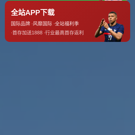
从战术视角来看 这粒进球是皇马中后场组织合理性的结果
阿拉巴并非传统意义上的禁区杀手 却在定位球战术中获得
自由前插的许可 说明安切洛蒂早已对对手防守区域进行了
细致拆解 与其简单堆砌高点 不如通过线路设计与二点球控
制寻找更高成功率的空间 这种精细化的进攻套路 比起单纯
依赖个人能力的时代 更体现出现代皇马的结构性升级
本泽马的进球 不只是比分上的扩大 更是地位的再确认