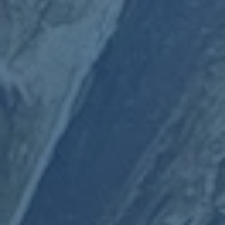
本文关键词:
开云
类别