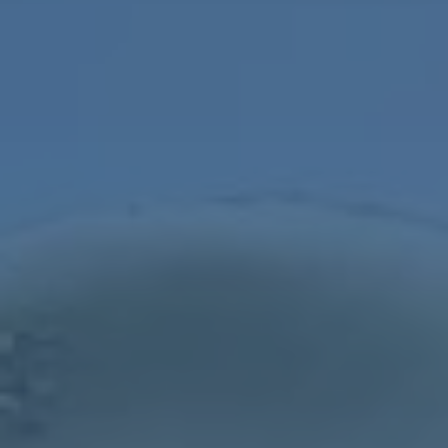
---
### 场上特点与技术风格
卡塞米罗之所以能够立足于欧洲豪门，并取得如此卓越的成
就，源于他**独特的技术风格**和多样的场上特质。
1. **防守掌控力**：卡塞米罗最大的特点就在于拦截。他
平均每场比赛完成的抢断次数往往能位居联赛前列，通过良
好的预判能力和强健的身体素质，成功冻结对手的进攻威
胁。
2. **战术纪律性**：他无论在皇马还是曼联，始终是教练
最信赖的“战术执行者”。无论是屏障式后腰还是拖后组织
者，他都可以快速适应不同位置需求。