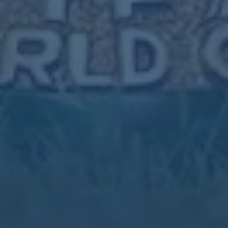
意甲第10輪國際米蘭3-1博洛尼亞 盧卡庫破門阿什
拉夫雙響.
2026世界杯买球苹果全站
國際米蘭邊鋒佩裏西奇的身價.
歐聯杯1／16決賽首回合本菲卡1-1阿森納 奧巴梅揚
錯失單刀薩卡扳平分數.
私教-本泽马每天都在恢复 训练强度连C罗都受不
了
足總杯第5輪埃弗頓5-4熱刺 孫凱連線難救主伯納
德加時絕殺.