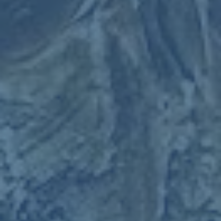
这些荣誉不仅体现了卡塞米罗个人实力的强大，也表明他是
团队荣誉的忠实践行者，始终以球队利益为核心。
---
### 卡塞米罗的数据典范：案例剖析