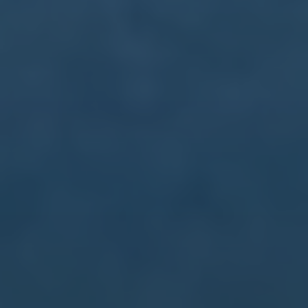
订阅新闻通讯
随时了解我们的最新动态！订阅我们的时事通讯即可收到独
家内容和特别优惠。
订阅我们的服务