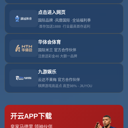
首页
卡塞米羅個人資料介紹.
### 卡塞米罗个人资料介绍
作为当今足坛最为出色的后腰球员之一，卡塞米罗
(Casemiro)的名字对于喜爱足球的球迷来说并不陌生。他
以强大的拦截能力、精准的防守站位以及攻守平衡的中场表
现闻名全球。从皇马到曼联，卡塞米罗不仅赢得了无数荣
誉，更成为许多年轻球员的职业标杆。本文将全面介绍卡塞
米罗的个人资料，帮助足球爱好者更好地了解这位足坛巨星
的职业生涯与闪耀瞬间。