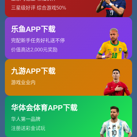
---
### 卡塞米罗的基本信息
卡塞米罗，全名**卡洛斯·恩里克·卡塞米罗**（Carlos
Henrique Casimiro），于**1992年2月23日**出生在巴
西圣若泽杜斯坎普斯。这位巴西中场球员司职后腰，目前效
力于**英超豪门曼联**，并长期代表**巴西国家队**征战
国际赛事。身高185厘米的他在场上具备极强的身体对抗能
力，同时兼具敏锐的战术意识，为球队提供坚实的中场屏
障。
---
### 职业生涯的发展轨迹
卡塞米罗的职业生涯可以用“稳扎稳打”来形容。他早年在巴