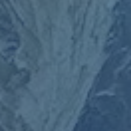
置的典型代表。在球迷眼中，他是“巴西铁腰”的象征；在队
友眼中，他是可靠的后场屏障，也为中场注入活力。在曼联
的短时间内，他已用自己的表现重新定义了英超对后腰球员
的认识，成为球队重建的重要基石。
**卡塞米罗不仅是一名中场球员，更是球队的隐形领袖
**。他的成功也在不断验证一个真理：基础技术扎实、防守
能力出色的球员，依然能在当今快节奏的现代足球中占有一
席之地。