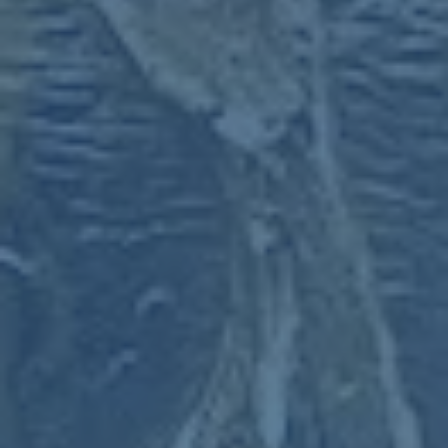
卡塞米罗职业生涯斩获过多项荣誉，无论是在俱乐部还是国
家队，他都为自己的球队立下了汗马功劳。以下是他的一些
**代表性荣誉**：
- *皇马时期*：5次欧冠冠军、3次西甲冠军、3次欧洲超级
杯冠军、3次世俱杯冠军。
- *曼联时期*：2022-23赛季英格兰联赛杯冠军。
- *国家队*：2019年美洲杯冠军。