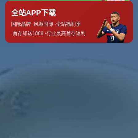
期征战欧洲最高水平赛事的球队。具体来说，他更倾向于加
盟一家可以在欧冠赛场上有所作为的俱乐部。而这正是曼联
面临的挑战之一。
## 德里赫特的考量
**德里赫特**所考虑的不仅是当前的效益，更关注长期的