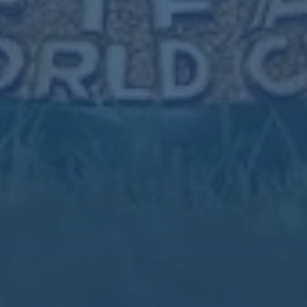
21-22賽季西甲聯賽第32輪比賽集錦.
订阅新闻通讯
随时了解我们的最新动态！订阅我们的时事通讯即可收到独
家内容和特别优惠。
订阅我们的服务