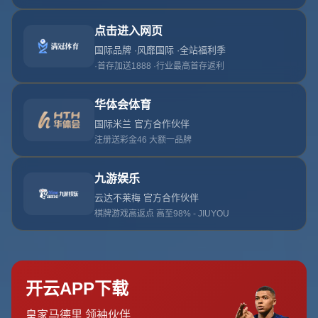
首页
曼聯拋出3000萬鎊橄欖枝 德裏赫特轉會路漫漫.
在备受瞩目的欧洲足球转会市场上，曼联以**3000万英镑
**向有“未来巨星”之称的德里赫特抛出了橄榄枝，这无疑在
其中掀起了一阵涟漪。尽管如此，这位荷兰后卫的转会之路
却显得尤为漫长和曲折。对于所有热衷于足球转会动向的球
迷来说，这一消息无疑是激动人心的。那么，是什么导致这
次转会如此复杂？
**德里赫特**作为欧洲最炙手可热的年轻后卫之一，自出
道以来就吸引了众多豪门的目光。他出色的身体素质、稳健