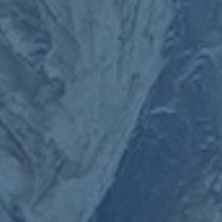
类别
健康保险
汽车保险
房屋保险
人寿保险
旅行保险
商业保险