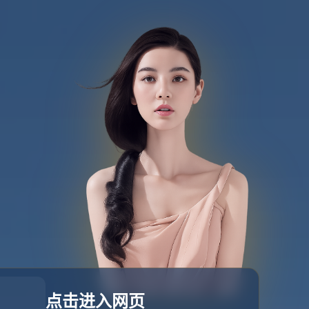
新闻中心
开云的团队
联系开云