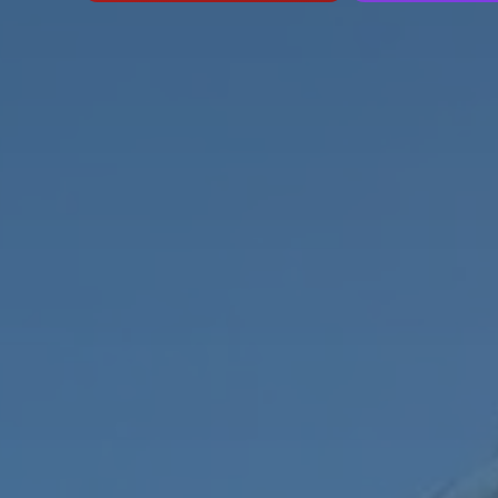
类别
健康保险
汽车保险
房屋保险
人寿保险
旅行保险