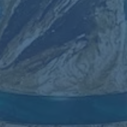
### **焦點3：廣廈的逆轉秘密——深厚的板凳深度與防守