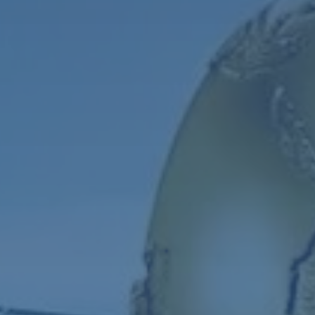
商业保险
最新文章
2026世界杯外围平台官
方
2026-08-
06T01:30:04+08:00
世界杯竞猜技巧最新网址
2026-08-
05T01:30:03+08:00
世界杯预测开户全站