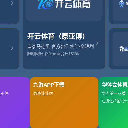
場
趙
睿
表
現
不
佳
轉
結
束
新
疆
的
八
轉結束新疆的八連勝.