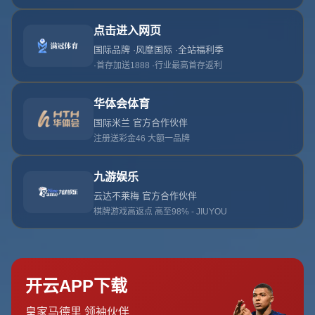
首页
貝巴：瓦拉內也許想留隊，但曼聯可能不同意.
**瓦拉内的去留：潜在的曼联决策与球员意向的碰撞**
瓦拉内，这位法国后卫在曼联的未来最近陷入了一场微妙的
博弈中。对于这位在后防线上表现卓越的球员，*他本人的
意愿和俱乐部的立场是否会发生冲突？*这是近来许多足球
专家和球迷热议的话题。贝巴托夫（简称“贝巴”）的观点更
是点燃了这一讨论。他认为，瓦拉内或许希望继续留在老特
拉福德大球场，但曼联的态度可能并不如球员所愿。