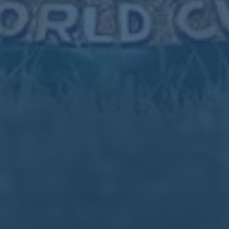
订阅新闻通讯
随时了解我们的最新动态！订阅我们的时事通讯即可收到独
家内容和特别优惠。
订阅我们的服务