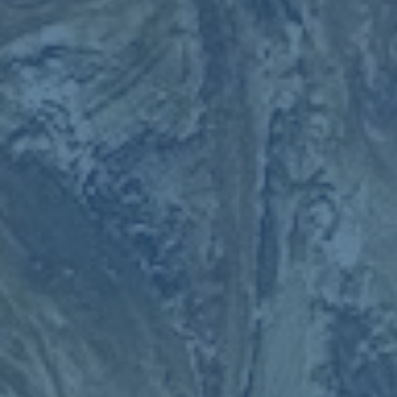
本文关键词:
开云
类别
健康保险
汽车保险